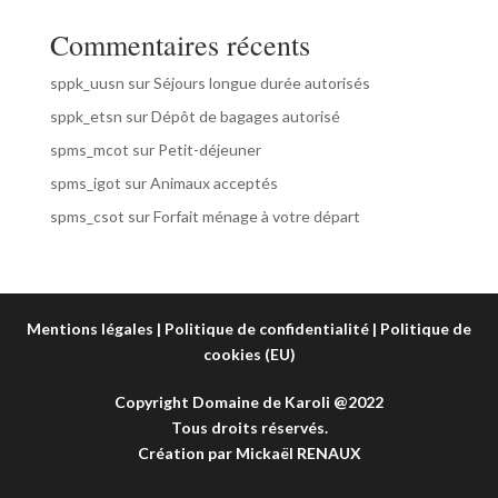
Commentaires récents
sppk_uusn
sur
Séjours longue durée autorisés
sppk_etsn
sur
Dépôt de bagages autorisé
spms_mcot
sur
Petit-déjeuner
spms_igot
sur
Animaux acceptés
spms_csot
sur
Forfait ménage à votre départ
Mentions légales
|
Politique de confidentialité
|
Politique de
cookies (EU)
Copyright Domaine de Karoli @2022
Tous droits réservés.
Création par
Mickaël RENAUX