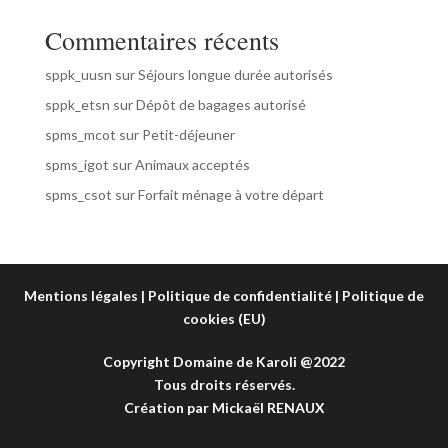
Commentaires récents
sppk_uusn
sur
Séjours longue durée autorisés
sppk_etsn
sur
Dépôt de bagages autorisé
spms_mcot
sur
Petit-déjeuner
spms_igot
sur
Animaux acceptés
spms_csot
sur
Forfait ménage à votre départ
Mentions légales
|
Politique de confidentialité
|
Politique de
cookies (EU)
Copyright Domaine de Karoli @2022
Tous droits réservés.
Création par
Mickaël RENAUX